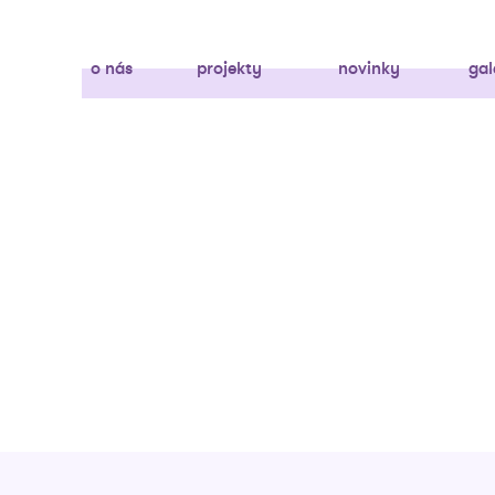
o nás
projekty
novinky
gal